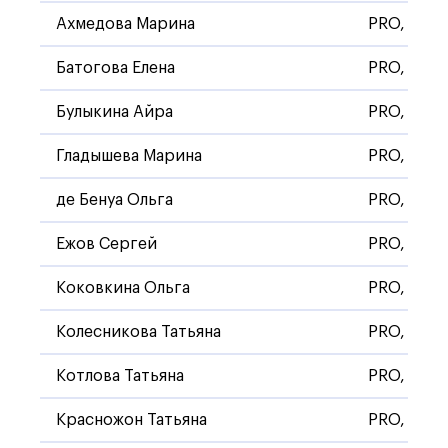
Ахмедова Марина
PRO, Стан
Батогова Елена
PRO, Стан
Булыкина Айра
PRO, Стан
Гладышева Марина
PRO, Стан
де Бенуа Ольга
PRO, Стан
Ежов Сергей
PRO, Стан
Коковкина Ольга
PRO, Стан
Колесникова Татьяна
PRO, Стан
Котлова Татьяна
PRO, Стан
Красножон Татьяна
PRO, Стан