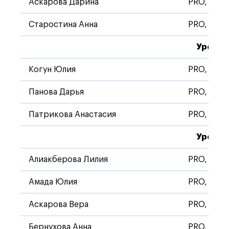
Аскарова Дарина
PRO, Стан
Старостина Анна
PRO, Стан
Уровен
Когун Юлия
PRO, Стан
Панова Дарья
PRO, Стан
Патрикова Анастасия
PRO, Стан
Уровен
Алиакберова Лилия
PRO, Стан
Амада Юлия
PRO, Стан
Аскарова Вера
PRO, Стан
Бернухова Анна
PRO, Стан