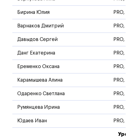
Бирина Юлия
PRO, Стан
Варнаков Дмитрий
PRO, Стан
Давыдов Сергей
PRO, Стан
Данг Екатерина
PRO, Стан
Еременко Оксана
PRO, Стан
Карамышева Алина
PRO, Стан
Одаренко Светлана
PRO, Стан
Румянцева Ирина
PRO, Стан
Юдаев Иван
PRO, Стан
Уровен