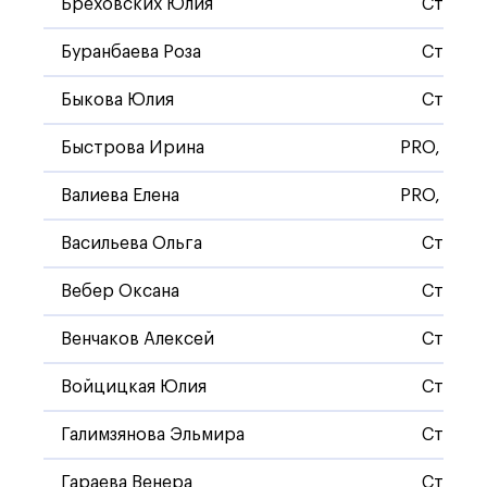
Бреховских Юлия
Станда
Буранбаева Роза
Станда
Быкова Юлия
Станда
Быстрова Ирина
PRO, Стан
Валиева Елена
PRO, Стан
Васильева Ольга
Станда
Вебер Оксана
Станда
Венчаков Алексей
Станда
Войцицкая Юлия
Станда
Галимзянова Эльмира
Станда
Гараева Венера
Станда