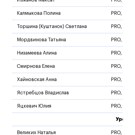
Калмыкова Полина
PRO, Стан
Торшина (Куштанок) Светлана
PRO, Стан
Мордвинова Татьяна
PRO, Стан
Низамеева Алина
PRO, Стан
Смирнова Елена
PRO, Стан
Хайновская Анна
PRO, Стан
Ястребцов Владислав
PRO, Стан
Яцкевич Юлия
PRO, Стан
Уровен
Великих Наталья
PRO, Стан