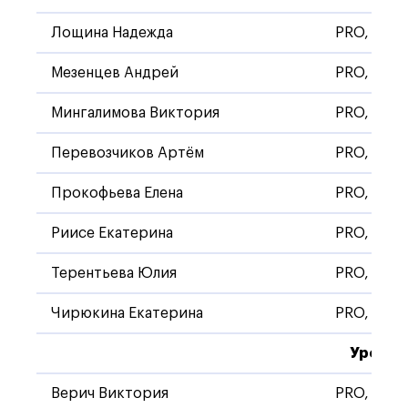
Лощина Надежда
PRO, Стан
Мезенцев Андрей
PRO, Стан
Мингалимова Виктория
PRO, Стан
Перевозчиков Артём
PRO, Стан
Прокофьева Елена
PRO, Стан
Риисе Екатерина
PRO, Стан
Терентьева Юлия
PRO, Стан
Чирюкина Екатерина
PRO, Стан
Уровен
Верич Виктория
PRO, Стан