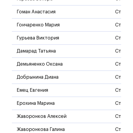
Гоман Анастасия
Станда
Гончаренко Мария
Станда
Гурьева Виктория
Станда
Дамарад Татьяна
Станда
Демьяненко Оксана
Станда
Добрынина Диана
Станда
Емец Евгения
Станда
Ерохина Марина
Станда
Жаворонков Алексей
Станда
Жаворонкова Галина
Станда