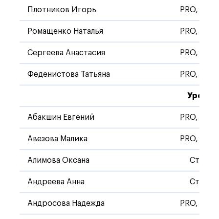
Плотников Игорь
PRO, Стан
Ромащенко Наталья
PRO, Стан
Сергеева Анастасия
PRO, Стан
Феденистова Татьяна
PRO, Стан
Уровен
Абакшин Евгений
PRO, Стан
Авезова Малика
PRO, Стан
Алимова Оксана
Станда
Андреева Анна
Станда
Андросова Надежда
PRO, Стан