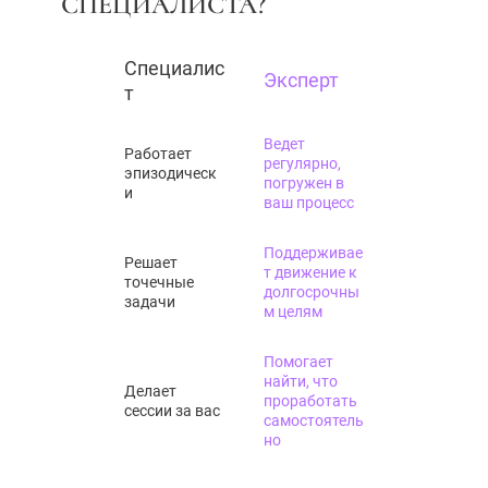
СПЕЦИАЛИСТА?
Специалис
Эксперт
т
Ведет
Работает
регулярно,
эпизодическ
погружен в
и
ваш процесс
Поддерживае
Решает
т движение к
точечные
долгосрочны
задачи
м целям
Помогает
найти, что
Делает
проработать
сессии за вас
самостоятель
но