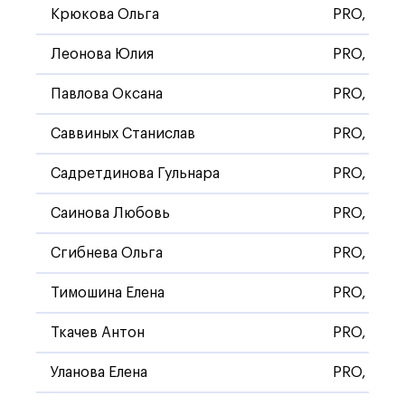
Крюкова Ольга
PRO, Стан
Леонова Юлия
PRO, Стан
Павлова Оксана
PRO, Стан
Саввиных Станислав
PRO, Стан
Садретдинова Гульнара
PRO, Стан
Саинова Любовь
PRO, Стан
Сгибнева Ольга
PRO, Стан
Тимошина Елена
PRO, Стан
Ткачев Антон
PRO, Стан
Уланова Елена
PRO, Стан