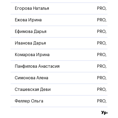
Егорова Наталья
PRO, Стан
Ежова Ирина
PRO, Стан
Ефимова Дарья
PRO, Стан
Иванова Дарья
PRO, Стан
Комарова Ирина
PRO, Стан
Панфилова Анастасия
PRO, Стан
Симонова Алена
PRO, Стан
Сташевская Деви
PRO, Стан
Феллер Ольга
PRO, Стан
Уровен