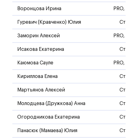
Воронцова Ирина
PRO, Стан
Гуревич (Кравченко) Юлия
Станда
Заморин Алексей
PRO, Стан
Исакова Екатерина
Станда
Каюмова Сауле
PRO, Стан
Кириллова Елена
Станда
Мартьянов Алексей
Станда
Молодцева (Дружкова) Анна
Станда
Огородникова Екатерина
Станда
Панасюк (Мамаева) Юлия
Станда