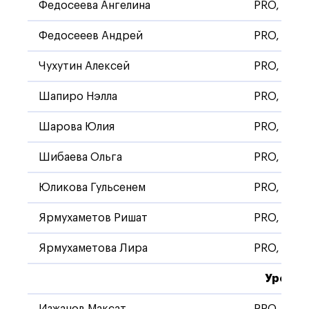
Федосеева Ангелина
PRO, Стан
Федосееев Андрей
PRO, Стан
Чухутин Алексей
PRO, Стан
Шапиро Нэлла
PRO, Стан
Шарова Юлия
PRO, Стан
Шибаева Ольга
PRO, Стан
Юликова Гульсенем
PRO, Стан
Ярмухаметов Ришат
PRO, Стан
Ярмухаметова Лира
PRO, Стан
Уровен
Изжанов Максат
PRO, Стан