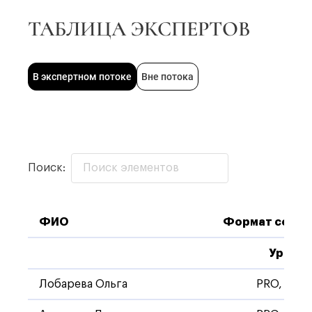
ТАБЛИЦА ЭКСПЕРТОВ
В экспертном потоке
Вне потока
Поиск:
ФИО
Формат сопро
ФИО
Формат сопро
Уровень
Лобарева Ольга
PRO, Стан