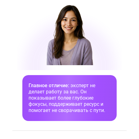
Главное отличие:
эксперт не
делает работу за вас. Он
показывает более глубокие
фокусы, поддерживает ресурс и
помогает не сворачивать с пути.