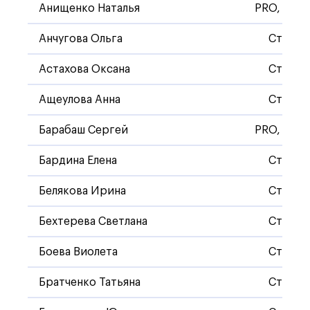
Анищенко Наталья
PRO, Стан
Анчугова Ольга
Станда
Астахова Оксана
Станда
Ащеулова Анна
Станда
Барабаш Сергей
PRO, Стан
Бардина Елена
Станда
Белякова Ирина
Станда
Бехтерева Светлана
Станда
Боева Виолета
Станда
Братченко Татьяна
Станда