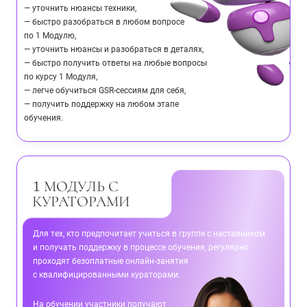
— уточнить нюансы техники,
— быстро разобраться в любом вопросе
по 1 Модулю,
— уточнить нюансы и разобраться в деталях,
— быстро получить ответы на любые вопросы
по курсу 1 Модуля,
— легче обучиться GSR-сессиям для себя,
— получить поддержку на любом этапе
обучения.
1
МОДУЛЬ С
КУРАТОРАМИ
Для тех, кто предпочитает учиться в группе с наставником
и получать поддержку в процессе обучения, регулярно
проходят безоплатные онлайн-занятия
с квалифицированными кураторами.
На обучении участники получают