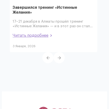
Завершился тренинг «Истинные
1 М
Желания»
В а
соп
17–21 декабря в Алматы прошёл тренинг
фор
«Истинные Желания» — и в этот раз он стал…
Чит
Читать подробнее
3 Января, 2026
15 А