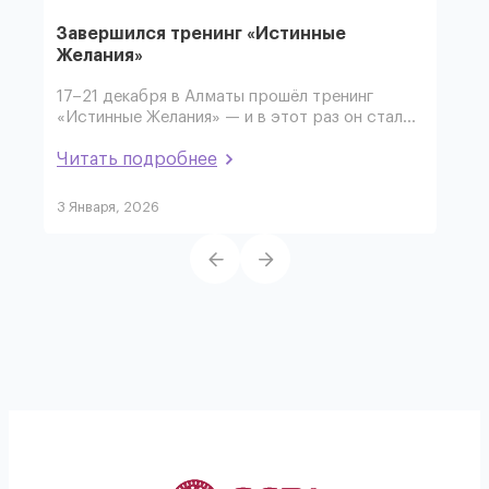
Завершился тренинг «Истинные
1 М
Желания»
В а
соп
17–21 декабря в Алматы прошёл тренинг
фор
«Истинные Желания» — и в этот раз он стал…
Чит
Читать подробнее
3 Января, 2026
15 А