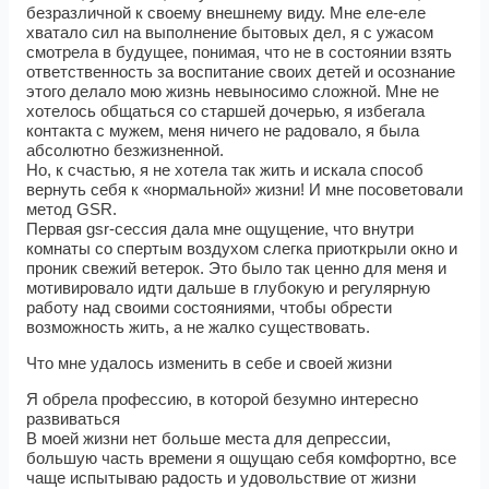
безразличной к своему внешнему виду. Мне еле-еле
хватало сил на выполнение бытовых дел, я с ужасом
смотрела в будущее, понимая, что не в состоянии взять
ответственность за воспитание своих детей и осознание
этого делало мою жизнь невыносимо сложной. Мне не
хотелось общаться со старшей дочерью, я избегала
контакта с мужем, меня ничего не радовало, я была
абсолютно безжизненной.
Но, к счастью, я не хотела так жить и искала способ
вернуть себя к «нормальной» жизни! И мне посоветовали
метод GSR.
Первая gsr-сессия дала мне ощущение, что внутри
комнаты со спертым воздухом слегка приоткрыли окно и
проник свежий ветерок. Это было так ценно для меня и
мотивировало идти дальше в глубокую и регулярную
работу над своими состояниями, чтобы обрести
возможность жить, а не жалко существовать.
Что мне удалось изменить в себе и своей жизни
Я обрела профессию, в которой безумно интересно
развиваться
В моей жизни нет больше места для депрессии,
большую часть времени я ощущаю себя комфортно, все
чаще испытываю радость и удовольствие от жизни