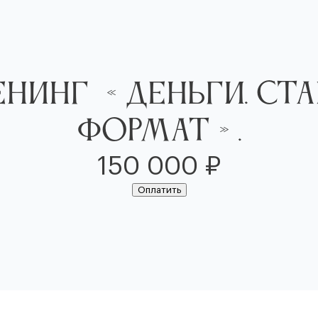
енинг «Деньги. Ст
формат».
150 000
₽
Оплатить