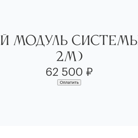
ий Модуль Системы
2М)
62 500
₽
Оплатить