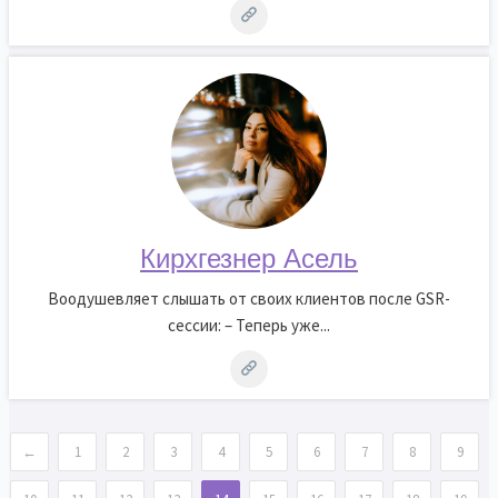
Кирхгезнер Асель
Воодушевляет слышать от своих клиентов после GSR-
сессии: – Теперь уже...
←
1
2
3
4
5
6
7
8
9